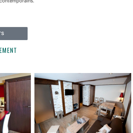
x contemporains.
TS
LEMENT