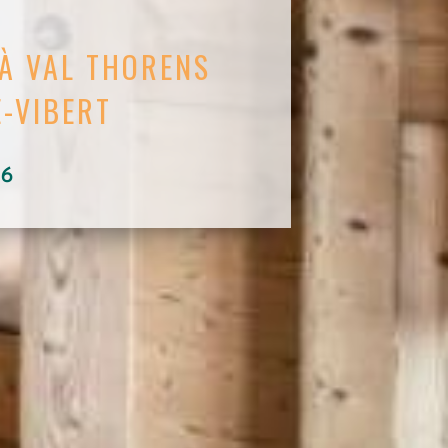
 À VAL THORENS
-VIBERT
76